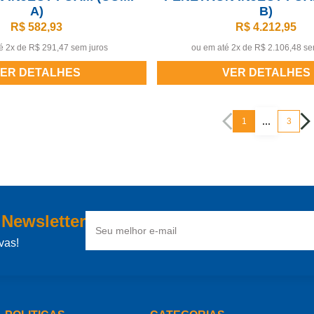
A)
B)
R$ 582,93
R$ 4.212,95
é 2x de
R$ 291,47 sem juros
ou em até 2x de
R$ 2.106,48 se
ER DETALHES
VER DETALHES
...
1
3
 Newsletter
vas!