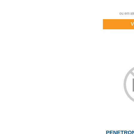
ou em at
V
PENETRON