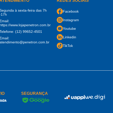
ATENDIMENTO
REDES SOCIAIS
Segunda à sexta-feira das 7h
Facebook
-17h
Instagram
Email:
https://www.lojapenetron.com.br
Youtube
Telefone:
(12) 99652-4501
Linkedin
Email:
atendimento@penetron.com.br
TikTok
IO
SEGURANÇA