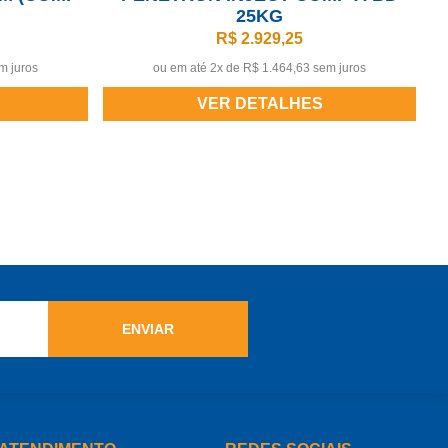
25KG
R$ 2.929,25
m juros
ou em até 2x de
R$ 1.464,63 sem juros
VER DETALHES
ENVIAR