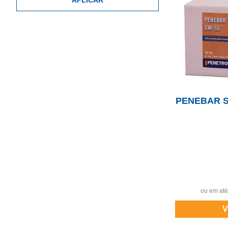
APLICAR
PENEBAR S
ou em até
V