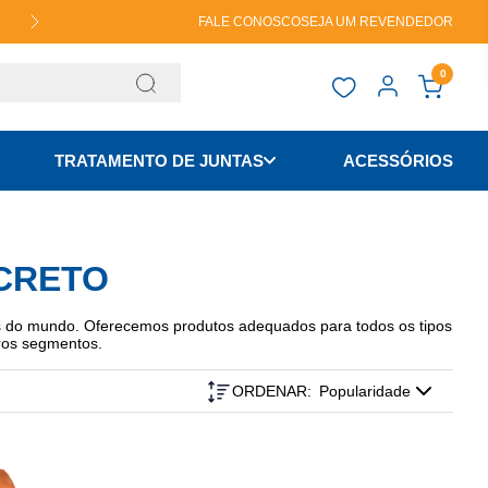
FALE CONOSCO
SEJA UM REVENDEDOR
TUDO EM ATÉ 4X NO CARTÃO DE CRÉDITO
0
TRATAMENTO DE JUNTAS
ACESSÓRIOS
CRETO
es do mundo. Oferecemos produtos adequados para todos os tipos
utros segmentos.
ORDENAR:
Popularidade