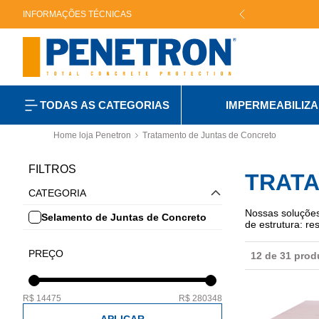
INFORMAÇÕES TÉCNICAS
A 100% SEGURA! SITE CONFIÁVEL.
TODAS AS CATEGORIAS
IMPERMEABILIZ
Home loja Penetron
Tratamento de Juntas de Concreto
FILTROS
TRATA
CATEGORIA
Nossas soluções
Selamento de Juntas de Concreto
de estrutura: re
PREÇO
12 de 31 prod