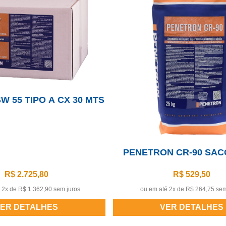
W 55 TIPO A CX 30 MTS
PENETRON CR-90 SAC
R$ 2.725,80
R$ 529,50
 2x de
R$ 1.362,90 sem juros
ou em até 2x de
R$ 264,75 sem
ER DETALHES
VER DETALHES